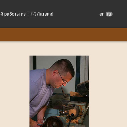
й работы из 🇱🇻 Латвии!
en
ru