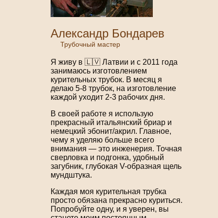
Александр Бондарев
Трубочный мастер
Я живу в 🇱🇻 Латвии и с 2011 года
занимаюсь изготовлением
курительных трубок. В месяц я
делаю 5-8 трубок, на изготовление
каждой уходит 2-3 рабочих дня.
В своей работе я использую
прекрасный итальянский бриар и
немецкий эбонит/акрил. Главное,
чему я уделяю больше всего
внимания — это инженерия. Точная
сверловка и подгонка, удобный
загубник, глубокая V-образная щель
мундштука.
Каждая моя курительная трубка
просто обязана прекрасно куриться.
Попробуйте одну, и я уверен, вы
станете моим постоянным