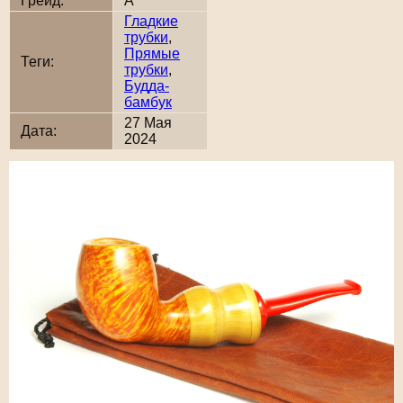
Грейд:
A
Гладкие
трубки
,
Прямые
Теги:
трубки
,
Будда-
бамбук
27 Мая
Дата:
2024