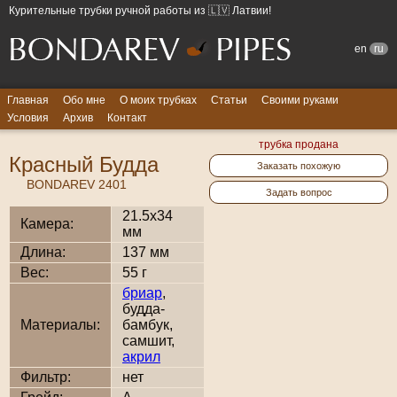
Курительные трубки ручной работы из 🇱🇻 Латвии!
en
ru
Главная
Обо мне
О моих трубках
Статьи
Своими руками
Условия
Архив
Контакт
трубка продана
Красный Будда
Заказать похожую
BONDAREV 2401
Задать вопрос
21.5x34
Камера:
мм
Длина:
137 мм
Вес:
55 г
бриар
,
будда-
Материалы:
бамбук,
самшит,
акрил
Фильтр:
нет