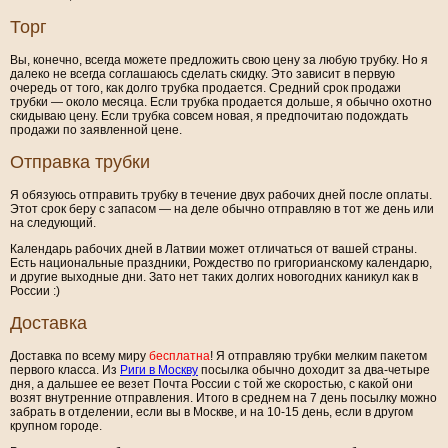
Торг
Вы, конечно, всегда можете предложить свою цену за любую трубку. Но я
далеко не всегда соглашаюсь сделать скидку. Это зависит в первую
очередь от того, как долго трубка продается. Средний срок продажи
трубки — около месяца. Если трубка продается дольше, я обычно охотно
скидываю цену. Если трубка совсем новая, я предпочитаю подождать
продажи по заявленной цене.
Отправка трубки
Я обязуюсь отправить трубку в течение двух рабочих дней после оплаты.
Этот срок беру с запасом — на деле обычно отправляю в тот же день или
на следующий.
Календарь рабочих дней в Латвии может отличаться от вашей страны.
Есть национальные праздники, Рождество по григорианскому календарю,
и другие выходные дни. Зато нет таких долгих новогодних каникул как в
России :)
Доставка
Доставка по всему миру
бесплатна
! Я отправляю трубки мелким пакетом
первого класса. Из
Риги в Москву
посылка обычно доходит за два-четыре
дня, а дальшее ее везет Почта России с той же скоростью, с какой они
возят внутренние отправления. Итого в среднем на 7 день посылку можно
забрать в отделении, если вы в Москве, и на 10-15 день, если в другом
крупном городе.