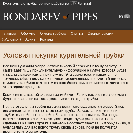
Курительные трубки ручной работы из 🇱🇻 Латвии!
en
ru
Главная
Обо мне
О моих трубках
Статьи
Своими руками
Условия
Архив
Контакт
Условия покупки курительной трубки
Все цены указаны в евро. Автоматический пересчет в вашу валюту на
сайте дает лишь приблизительную информацию о сумме, которая будет
списана с вашей карты при покупке. Эта сумма рассчитывается по
текущему обменному курсу, немного увеличенному для учета банковской
комиссии за обмен валюты. У вашего банка комиссия может отличаться от
этого одного процента.
Комиссия платежной системы за мой счет. Если у вас счет в евро, сумма
будет списана точна такая, какая указана в цене трубки.
При изготовлении трубки на заказ цена тоже указывается в евро. Заказ
оплачивается только по готовности трубки. Заказывая изготовление
трубки, вы не берете на себя обязательства ее выкупить. Вы всегда
можете отказаться от заказа, даже когда трубка уже готова. Если
сделанная на заказ трубка в чем-то не соответствует вашим ожиданиям, я
буду делать для вас новую трубку снова и снова, пока не получится
именно то, что вы хотели.