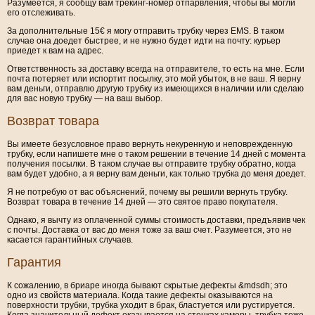
Разумеется, я сообщу вам трекинг-номер отпарвления, чтобы вы могли
его отслеживать.
За дополнительные 15€ я могу отправить трубку через EMS. В таком
случае она доедет быстрее, и не нужно будет идти на почту: курьер
приедет к вам на адрес.
Ответственность за доставку всегда на отправителе, то есть на мне. Если
почта потеряет или испортит посылку, это мой убыток, в не ваш. Я верну
вам деньги, отправлю другую трубку из имеющихся в наличии или сделаю
для вас новую трубку — на ваш выбор.
Возврат товара
Вы имеете безусловное право вернуть некуренную и неповрежденную
трубку, если напишете мне о таком решении в течение 14 дней с момента
получения посылки. В таком случае вы отправите трубку обратно, когда
вам будет удобно, а я верну вам деньги, как только трубка до меня доедет.
Я не потребую от вас объяснений, почему вы решили вернуть трубку.
Возврат товара в течение 14 дней — это святое право покупателя.
Однако, я вычту из оплаченной суммы стоимость доставки, предъявив чек
с почты. Доставка от вас до меня тоже за ваш счет. Разумеется, это не
касается гарантийных случаев.
Гарантия
К сожалению, в бриаре иногда бывают скрытые дефекты &mdsdh; это
одно из свойств материала. Когда такие дефекты оказываются на
поверхности трубки, трубка уходит в брак, бластуется или рустируется.
Когда значительный дефект оказывается на стенках камеры, трубка тоже