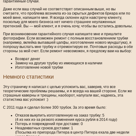
гарантийный случай.
Даже если ваш случай не соответствует описанным выше, но вы
считаете, что проблема возникла из-за скрытых дефектов бриара или по
моей вине, напишите мне. Я всегда склонен идти навстречу клиенту,
поскольку для моего бизнеса нет ничего страшнее неулаженных
претензий. Вы — мой клиент, и я очень хочу, чтобы вы остались довольны.
При возникновении гарантийного случая напишите мне и пришлите
фотографии. Если возможен ремонт с полным восстановлением трубки
(например, вклейка выпавшей цапфы, изготовление нового мундштука), я
попрошу выслать мне трубку и отремонтирую ее. Почтовые расходы в обе
стороны за мой счет. Если ремонт невозможен, я предложу вам на выбор:
Возврат денег
Замену на другую трубку из имеющихся в наличии
Изготовление новой трубки
Немного статистики
Эту страничку я написал с целью успокоить вас, заверив, что все
теоретические проблемы решаемы, и я всегда на вашей стороне. Если же
страшные каверны и трещины, наоборот, напугали вас, надеюсь, эта
статистика вас успокоит :)
С 2011 года я сделал более 300 трубок. За это время было:
Отказов выкупить изготовленную на заказ трубку: 5
(4 из них из-за резкого изменения курса рубля в 2014 году)
Потерь и повреждений при доставке: 0
Неадекватных сроков доставки: 1
(Посылка из пригорода Питера в центр Питера ехала две недели