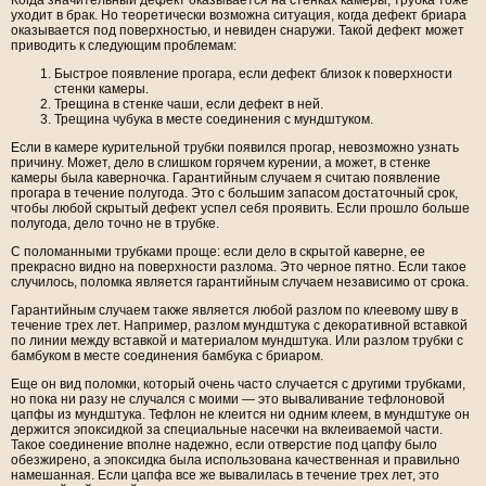
уходит в брак. Но теоретически возможна ситуация, когда дефект бриара
оказывается под поверхностью, и невиден снаружи. Такой дефект может
приводить к следующим проблемам:
Быстрое появление прогара, если дефект близок к поверхности
стенки камеры.
Трещина в стенке чаши, если дефект в ней.
Трещина чубука в месте соединения с мундштуком.
Если в камере курительной трубки появился прогар, невозможно узнать
причину. Может, дело в слишком горячем курении, а может, в стенке
камеры была каверночка. Гарантийным случаем я считаю появление
прогара в течение полугода. Это с большим запасом достаточный срок,
чтобы любой скрытый дефект успел себя проявить. Если прошло больше
полугода, дело точно не в трубке.
С поломанными трубками проще: если дело в скрытой каверне, ее
прекрасно видно на поверхности разлома. Это черное пятно. Если такое
случилось, поломка является гарантийным случаем независимо от срока.
Гарантийным случаем также является любой разлом по клеевому шву в
течение трех лет. Например, разлом мундштука с декоративной вставкой
по линии между вставкой и материалом мундштука. Или разлом трубки с
бамбуком в месте соединения бамбука с бриаром.
Еще он вид поломки, который очень часто случается с другими трубками,
но пока ни разу не случался с моими — это вываливание тефлоновой
цапфы из мундштука. Тефлон не клеится ни одним клеем, в мундштуке он
держится эпоксидкой за специальные насечки на вклеиваемой части.
Такое соединение вполне надежно, если отверстие под цапфу было
обезжирено, а эпоксидка была использована качественная и правильно
намешанная. Если цапфа все же вывалилась в течение трех лет, это