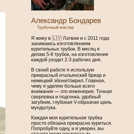
Александр Бондарев
Трубочный мастер
Я живу в 🇱🇻 Латвии и с 2011 года
занимаюсь изготовлением
курительных трубок. В месяц я
делаю 5-8 трубок, на изготовление
каждой уходит 2-3 рабочих дня.
В своей работе я использую
прекрасный итальянский бриар и
немецкий эбонит/акрил. Главное,
чему я уделяю больше всего
внимания — это инженерия. Точная
сверловка и подгонка, удобный
загубник, глубокая V-образная щель
мундштука.
Каждая моя курительная трубка
просто обязана прекрасно куриться.
Попробуйте одну, и я уверен, вы
станете моим постоянным