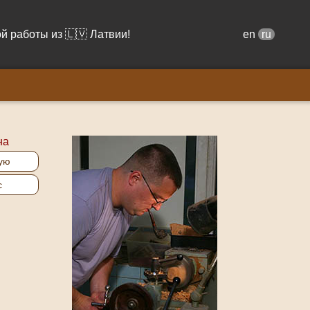
й работы из 🇱🇻 Латвии!
en
ru
на
ую
с