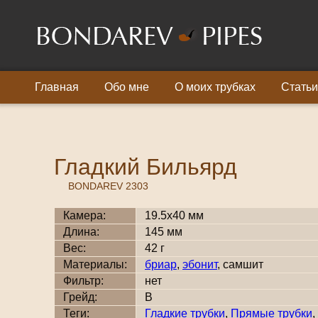
Главная
Обо мне
О моих трубках
Статьи
Гладкий Бильярд
BONDAREV 2303
Камера:
19.5x40 мм
Длина:
145 мм
Вес:
42 г
Материалы:
бриар
,
эбонит
, самшит
Фильтр:
нет
Грейд:
B
Теги:
Гладкие трубки
,
Прямые трубки
,