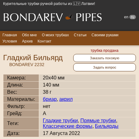
Курительные трубки ручной работы из 🇱🇻 Латвии!
en
ru
Главная
Обо мне
О моих трубках
Статьи
Своими руками
Условия
Архив
Контакт
трубка продана
Гладкий Бильярд
Заказать похожую
BONDAREV 2232
Задать вопрос
Камера:
20x40 мм
Длина:
140 мм
Вес:
38 г
Материалы:
бриар
,
акрил
Фильтр:
нет
Грейд:
A
Гладкие трубки
,
Прямые трубки
,
Теги:
Классические формы
,
Бильярды
Дата:
17 Августа 2022