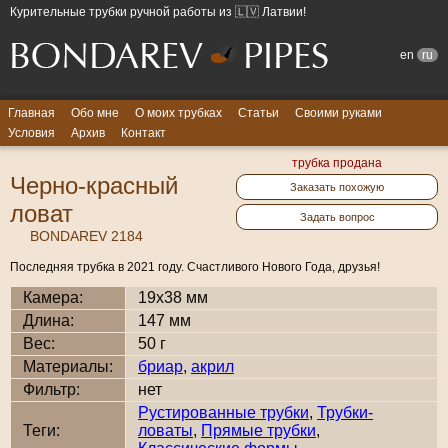
Курительные трубки ручной работы из 🇱🇻 Латвии!
en
ru
Главная
Обо мне
О моих трубках
Статьи
Своими руками
Условия
Архив
Контакт
трубка продана
Черно-красный
Заказать похожую
ловат
Задать вопрос
BONDAREV 2184
Последняя трубка в 2021 году. Счастливого Нового Года, друзья!
Камера:
19x38 мм
Длина:
147 мм
Вес:
50 г
Материалы:
бриар
,
акрил
Фильтр:
нет
Рустированные трубки
,
Трубки-
Теги:
ловаты
,
Прямые трубки
,