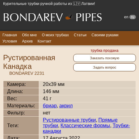
Курительные трубки ручной работы из 🇱🇻 Латвии!
en
ru
Главная
Обо мне
О моих трубках
Статьи
Своими руками
Условия
Архив
Контакт
трубка продана
Рустированная
Заказать похожую
Канадка
Задать вопрос
BONDAREV 2231
Камера:
20x39 мм
Длина:
146 мм
Вес:
41 г
Материалы:
бриар
,
акрил
Фильтр:
нет
Рустированные трубки
,
Прямые
Теги:
трубки
,
Классические формы
,
Трубки-
канадки
Дата:
17 Августа 2022