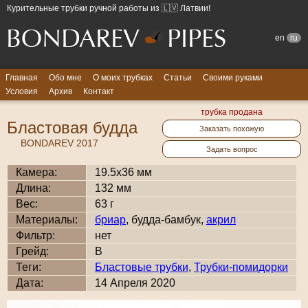
Курительные трубки ручной работы из 🇱🇻 Латвии!
en
ru
Главная
Обо мне
О моих трубках
Статьи
Своими руками
Условия
Архив
Контакт
трубка продана
Бластовая будда
Заказать похожую
BONDAREV 2017
Задать вопрос
Камера:
19.5x36 мм
Длина:
132 мм
Вес:
63 г
Материалы:
бриар
, будда-бамбук,
акрил
Фильтр:
нет
Грейд:
B
Теги:
Бластовые трубки
,
Трубки-помидорки
Дата:
14 Апреля 2020