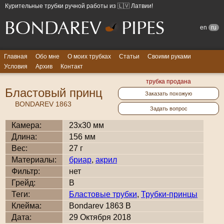
Курительные трубки ручной работы из 🇱🇻 Латвии!
en
ru
Главная
Обо мне
О моих трубках
Статьи
Своими руками
Условия
Архив
Контакт
трубка продана
Бластовый принц
Заказать похожую
BONDAREV 1863
Задать вопрос
Камера:
23x30 мм
Длина:
156 мм
Вес:
27 г
Материалы:
бриар
,
акрил
Фильтр:
нет
Грейд:
B
Теги:
Бластовые трубки
,
Трубки-принцы
Клейма:
Bondarev 1863 B
Дата:
29 Октября 2018