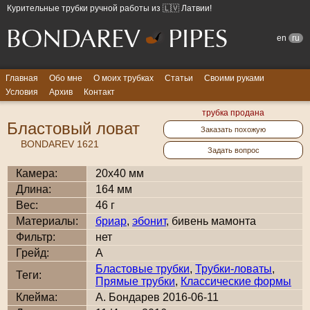
Курительные трубки ручной работы из 🇱🇻 Латвии!
en
ru
Главная
Обо мне
О моих трубках
Статьи
Своими руками
Условия
Архив
Контакт
трубка продана
Бластовый ловат
Заказать похожую
BONDAREV 1621
Задать вопрос
Камера:
20x40 мм
Длина:
164 мм
Вес:
46 г
Материалы:
бриар
,
эбонит
, бивень мамонта
Фильтр:
нет
Грейд:
A
Бластовые трубки
,
Трубки-ловаты
,
Теги:
Прямые трубки
,
Классические формы
Клейма:
А. Бондарев 2016-06-11